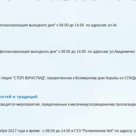
испансеризация выходного дня" с 08.00 до 14.00 по адресам: ул.Ак
Диспансеризация выходного дня" с 08.00 до 14.00 по адресам: ул.Академичес
ая Акция "СТОП ВИЧ/СПИД", приуроченная к Всемирному дню борьбы со СПИДо
остей и традиций
проводятся мероприятия, приуроченные к месячнику,посвященному пропаганд
ря 2017 года и время - с 08.00 до 14.00 в ГУЗ "Поликлиника №4" по адресу: у