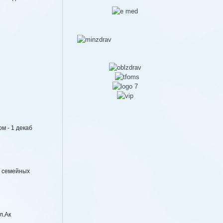
м - 1 декаб
е семейных
л.Ак