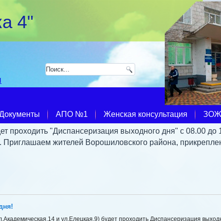
а 4"
u
Документы
АПО №1
Женская консультация
ЗО
ет проходить "Диспансеризация выходного дня" с 08.00 до 
9. Приглашаем жителей Ворошиловского района, прикрепле
дня!
ул.Академическая,14 и ул.Елецкая,9) будет проходить Диспансеризация выход