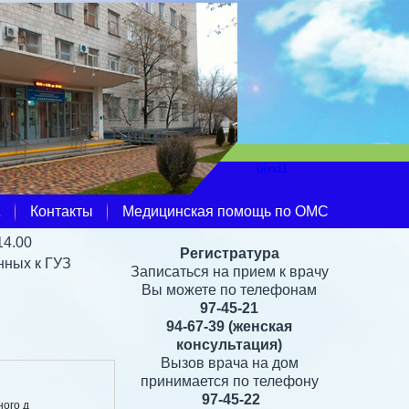
Ж
Контакты
Медицинская помощь по ОМС
14.00
Регистратура
нных к ГУЗ
Записаться на прием к врачу
Вы можете по телефонам
97-45-21
94-67-39
(женская
консультация)
Вызов врача на дом
принимается по телефону
97-45-22
ного д