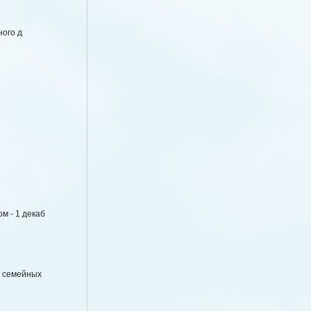
ного д
м - 1 декаб
е семейных