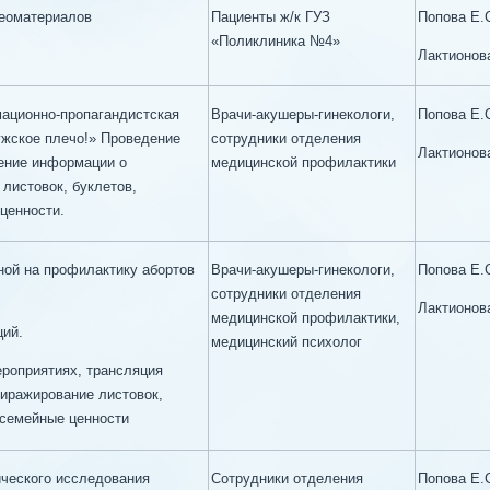
деоматериалов
Пациенты ж/к ГУЗ
Попова Е.
«Поликлиника №4»
Лактионов
мационно-пропагандистская
Врачи-акушеры-гинекологи,
Попова Е.
ужское плечо!» Проведение
сотрудники отделения
Лактионов
ение информации о
медицинской профилактики
листовок, буклетов,
ценности.
ной на профилактику абортов
Врачи-акушеры-гинекологи,
Попова Е.
сотрудники отделения
Лактионов
медицинской профилактики,
ций.
медицинский психолог
роприятиях, трансляция
тиражирование листовок,
 семейные ценности
ческого исследования
Сотрудники отделения
Попова Е.