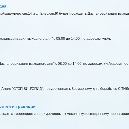
дня!
ул.Академическая,14 и ул.Елецкая,9) будет проходить Диспансеризация выход
испансеризация выходного дня" с 08.00 до 14.00 по адресам: ул.Ак
Диспансеризация выходного дня" с 08.00 до 14.00 по адресам: ул.Академичес
ая Акция "СТОП ВИЧ/СПИД", приуроченная к Всемирному дню борьбы со СПИДо
остей и традиций
проводятся мероприятия, приуроченные к месячнику,посвященному пропаганд