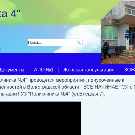
а 4"
u
Документы
АПО №1
Женская консультация
ЗО
иклиника №4" проводятся мероприятия, приуроченные к
ценностей в Волгоградской области, "ВСЕ НАЧИНАЕТСЯ с
льтации ГУЗ "Поликлиника №4" (ул.Елецкая,7).