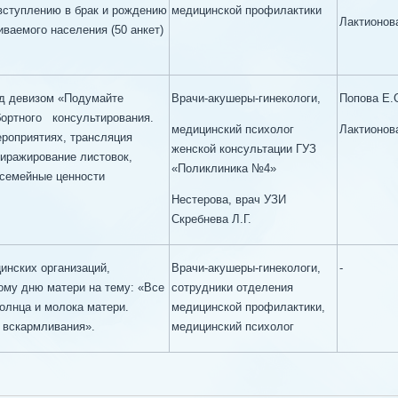
вступлению в брак и рождению
медицинской профилактики
Лактионов
ваемого населения (50 анкет)
од девизом «Подумайте
Врачи-акушеры-гинекологи,
Попова Е.
бортного консультирования.
медицинский психолог
Лактионова
роприятиях, трансляция
женской консультации ГУЗ
тиражирование листовок,
«Поликлиника №4»
 семейные ценности
Нестерова, врач УЗИ
Скребнева Л.Г.
нских организаций,
Врачи-акушеры-гинекологи,
-
му дню матери на тему: «Все
сотрудники отделения
олнца и молока матери.
медицинской профилактики,
 вскармливания».
медицинский психолог