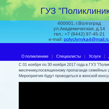
ГУЗ "Поликлиник
400001, г.Волгоград
ул.Академическая, д.14
тел.: +7 (8442) 97-45-21
e-mail:
polyclynyka4@mail.r
О поликлинике
Специалисты
Услуги
С 01 ноября по 30 ноября 2017 года в ГУЗ "Пол
месячнику,посвященному пропаганде семейных 
Мероприятия будут проводиться в женской консу