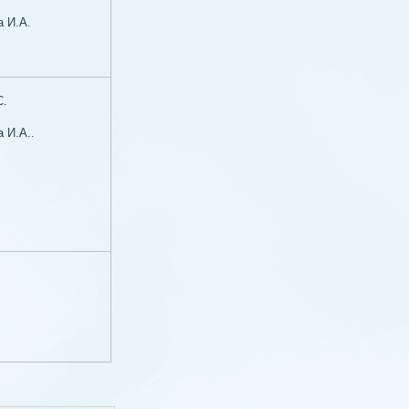
а И.А.
С.
 И.А..