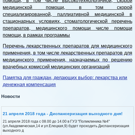
помощи, в том числе высокотехнологичной, скорой
медицинской помощи, в том скорой
специализированной, паллиативной медицинской в
стационарных условиях, стоматологической перечень
препаратов, медицинского помощи числе помощи
помощи, в рамках программы
Перечень лекарственных препаратов для медицинского
применения, в том числе лекарственных препаратов для
медицинского применения, назначаемых по решению
врачебных комиссий медицинских организаций
Памятка для граждан, делающих выбор: лекарства или
денежная компенсация
Новости
21 апреля 2018 года - Диспансеризация выходного дня!
21 апреля 2018 года с 08.00 до 14.00 в ГУЗ "Поликлиника №4"
(ул.Академическая,14 и ул.Елецкая,9) будет проходить Диспансеризация
выходного д