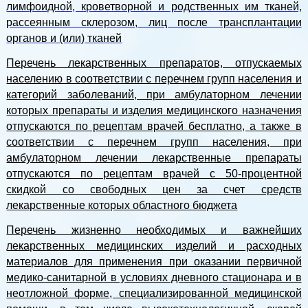
лимфоидной, кроветворной и родственных им тканей,
рассеянным склерозом, лиц после трансплантации
органов и (или) тканей
Перечень лекарственных препаратов, отпускаемых
населению в соответствии с перечнем групп населения и
категорий заболеваний, при амбулаторном лечении
которых препараты и изделия медицинского назначения
отпускаются по рецептам врачей бесплатно, а также в
соответствии с перечнем групп населения, при
амбулаторном лечении лекарственные препараты
отпускаются по рецептам врачей с 50-процентной
скидкой со свободных цен за счет средств
лекарственные которых областного бюджета
Перечень жизненно необходимых и важнейших
лекарственных медицинских изделий и расходных
материалов для применения при оказании первичной
медико-санитарной в условиях дневного стационара и в
неотложной форме, специализированной медицинской