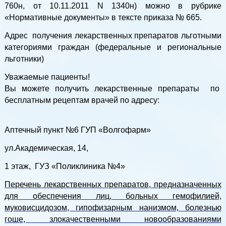
760н, от 10.11.2011 N 1340н) можно в рубрике
«Нормативные документы» в тексте приказа № 665.
Адрес получения лекарственных препаратов льготными
категориями граждан (федеральные и региональные
льготники)
Уважаемые пациенты!
Вы можете получить лекарственные препараты по
бесплатным рецептам врачей по адресу:
Аптечный пункт №6 ГУП «Волгофарм»
ул.Академическая, 14,
1 этаж, ГУЗ «Поликлиника №4»
Перечень лекарственных препаратов, предназначенных
для обеспечения лиц, больных гемофилией,
муковисцидозом, гипофизарным нанизмом, болезнью
гоше, злокачественными новообразованиями