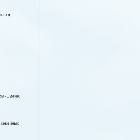
ного д
м - 1 декаб
е семейных