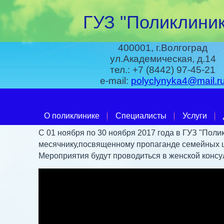
ГУЗ "Поликлиник
400001, г.Волгоград
ул.Академическая, д.14
тел.: +7 (8442) 97-45-21
e-mail:
polyclynyka4@mail.r
О поликлинике
Специалисты
Услуги
С 01 ноября по 30 ноября 2017 года в ГУЗ "Пол
месячнику,посвященному пропаганде семейных 
Мероприятия будут проводиться в женской консу