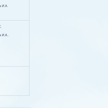
а И.А.
С.
 И.А..