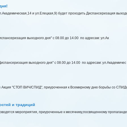
дня!
ул.Академическая,14 и ул.Елецкая,9) будет проходить Диспансеризация выход
испансеризация выходного дня" с 08.00 до 14.00 по адресам: ул.Ак
Диспансеризация выходного дня" с 08.00 до 14.00 по адресам: ул.Академичес
ая Акция "СТОП ВИЧ/СПИД", приуроченная к Всемирному дню борьбы со СПИДо
остей и традиций
проводятся мероприятия, приуроченные к месячнику,посвященному пропаганд