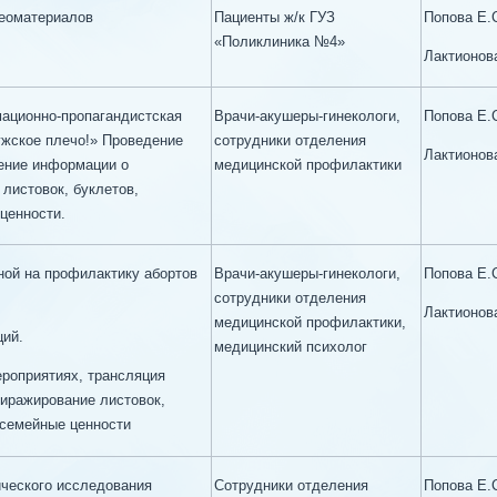
деоматериалов
Пациенты ж/к ГУЗ
Попова Е.
«Поликлиника №4»
Лактионов
мационно-пропагандистская
Врачи-акушеры-гинекологи,
Попова Е.
ужское плечо!» Проведение
сотрудники отделения
Лактионов
ение информации о
медицинской профилактики
листовок, буклетов,
ценности.
ной на профилактику абортов
Врачи-акушеры-гинекологи,
Попова Е.
сотрудники отделения
Лактионов
медицинской профилактики,
ций.
медицинский психолог
роприятиях, трансляция
тиражирование листовок,
 семейные ценности
ческого исследования
Сотрудники отделения
Попова Е.