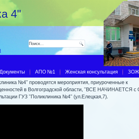
а 4"
u
Документы
АПО №1
Женская консультация
ЗО
иклиника №4" проводятся мероприятия, приуроченные к
ценностей в Волгоградской области, "ВСЕ НАЧИНАЕТСЯ с
льтации ГУЗ "Поликлиника №4" (ул.Елецкая,7).