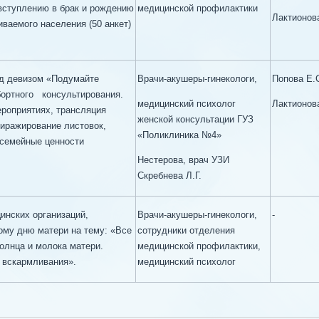
вступлению в брак и рождению
медицинской профилактики
Лактионов
ваемого населения (50 анкет)
од девизом «Подумайте
Врачи-акушеры-гинекологи,
Попова Е.
бортного консультирования.
медицинский психолог
Лактионова
роприятиях, трансляция
женской консультации ГУЗ
тиражирование листовок,
«Поликлиника №4»
 семейные ценности
Нестерова, врач УЗИ
Скребнева Л.Г.
нских организаций,
Врачи-акушеры-гинекологи,
-
му дню матери на тему: «Все
сотрудники отделения
олнца и молока матери.
медицинской профилактики,
 вскармливания».
медицинский психолог