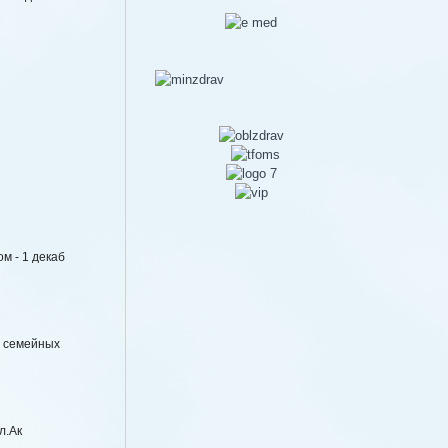
м - 1 декаб
е семейных
л.Ак