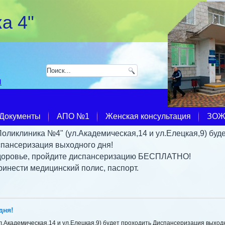
а 4"
u
Документы
АПО №1
Женская консультация
ЗО
"Поликлиника №4" (ул.Академическая,14 и ул.Елецкая,9) буд
пансеризация выходного дня!
здоровье, пройдите диспансеризацию БЕСПЛАТНО!
ринести медицинский полис, паспорт.
дня!
ул.Академическая,14 и ул.Елецкая,9) будет проходить Диспансеризация выход