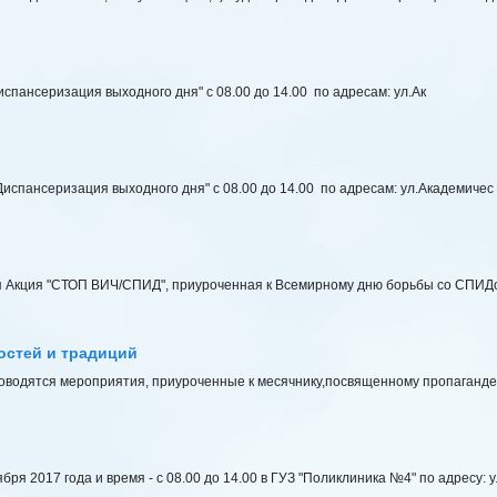
испансеризация выходного дня" с 08.00 до 14.00 по адресам: ул.Ак
Диспансеризация выходного дня" с 08.00 до 14.00 по адресам: ул.Академичес
ая Акция "СТОП ВИЧ/СПИД", приуроченная к Всемирному дню борьбы со СПИДо
остей и традиций
проводятся мероприятия, приуроченные к месячнику,посвященному пропаганд
ря 2017 года и время - с 08.00 до 14.00 в ГУЗ "Поликлиника №4" по адресу: у