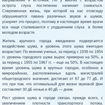
направление и источник. Но у многих с возрастом
острота слуха постепенно начинает снижаться.
Современная жизнь, при которой на нас отовсюду
обрушивается лавина различных звуков и шумов,
ускоряет это процесс, поэтому в настоящее время врачи
все чаще сталкиваются с ухудшением слуха в более
молодом возрасте.
Житель крупного города ежедневно подвергается
воздействию шума, и уровень этого шума ежегодно
возрастает. По мнению ученых, за период с 1936 по 1954
гг. уровень городского шума вырос примерно на 50%, а
за период с 1955 по 1967 гг. – еще на 50%. В настоящее
время уровень шума в крупных городах, особенно в
микрорайонах, расположенных вдоль магистралей
общегородского значения, достигает от 67 до 77 дБ. И
это при том, что оптимальный для жизни звуковой фон
составляет 30 дБ ночью и 40 дБ — днем.
Рост уровня шума в городе связан, прежде всего, с
увеличением плотности транспортного потока.