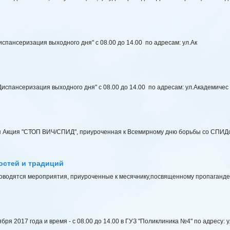
испансеризация выходного дня" с 08.00 до 14.00 по адресам: ул.Ак
Диспансеризация выходного дня" с 08.00 до 14.00 по адресам: ул.Академичес
ая Акция "СТОП ВИЧ/СПИД", приуроченная к Всемирному дню борьбы со СПИДо
остей и традиций
проводятся мероприятия, приуроченные к месячнику,посвященному пропаганд
ря 2017 года и время - с 08.00 до 14.00 в ГУЗ "Поликлиника №4" по адресу: у