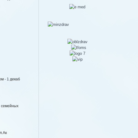
м - 1 декаб
е семейных
л.Ак