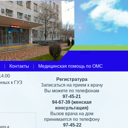
Ж
Контакты
Медицинская помощь по ОМС
14.00
Регистратура
нных к ГУЗ
Записаться на прием к врачу
Вы можете по телефонам
97-45-21
94-67-39
(женская
консультация)
Вызов врача на дом
принимается по телефону
97-45-22
ного д