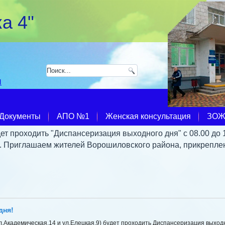
а 4"
u
Документы
АПО №1
Женская консультация
ЗО
ет проходить "Диспансеризация выходного дня" с 08.00 до 
9. Приглашаем жителей Ворошиловского района, прикрепле
дня!
ул.Академическая,14 и ул.Елецкая,9) будет проходить Диспансеризация выход