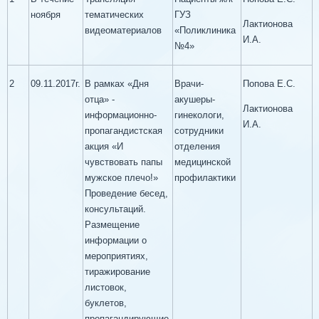
ноября
тематических
ГУЗ
Лактионова
видеоматериалов
«Поликлиника
И.А.
№4»
2
09.11.2017г.
В рамках «Дня
Врачи-
Попова Е.С.
отца» -
акушеры-
Лактионова
информационно-
гинекологи,
И.А.
пропагандистская
сотрудники
акция «И
отделения
чувствовать папы
медицинской
мужское плечо!»
профилактики
Проведение бесед,
консультаций.
Размещение
информации о
мероприятиях,
тиражирование
листовок,
буклетов,
пропагандирующие