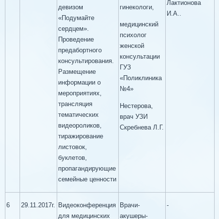
Лактионова
девизом
гинекологи,
И.А..
«Подумайте
медицинский
сердцем».
психолог
Проведение
женской
предабортного
консультации
консультирования.
ГУЗ
Размещение
«Поликлиника
информации о
№4»
мероприятиях,
трансляция
Нестерова,
тематических
врач УЗИ
видеороликов,
Скребнева Л.Г.
тиражирование
листовок,
буклетов,
пропагандирующие
семейные ценности
6
29.11.2017г.
Видеоконференция
Врачи-
-
для медицинских
акушеры-