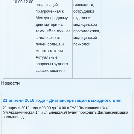
10.00-12.00
организаций,
гинекологи,
приуроченная к
сотрудники
Международному
отделения
дню матери на
медицинской
тему: «Все лучшее
профилактики,
в человеке от
медицинский
лучей солнца и
психолог
молока матери.
Актуальные
вопросы грудного
вскармливания».
Новости
21 апреля 2018 года - Диспансеризация выходного дня!
21 апреля 2018 года с 08.00 до 14.00 в ГУЗ "Поликлиника №4"
(ул.Академическая,14 и ул.Елецкая,9) будет проходить Диспансеризация
выходного д