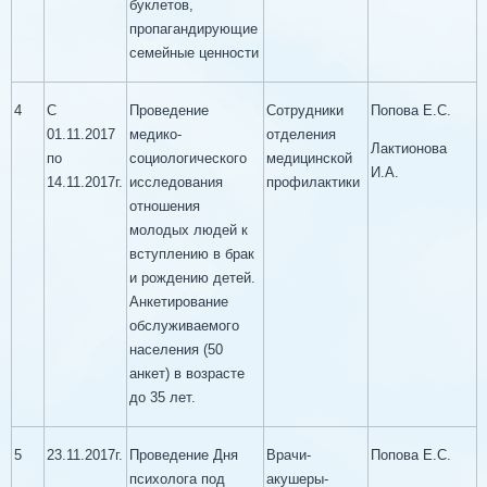
буклетов,
пропагандирующие
семейные ценности
4
С
Проведение
Сотрудники
Попова Е.С.
01.11.2017
медико-
отделения
Лактионова
по
социологического
медицинской
И.А.
14.11.2017г.
исследования
профилактики
отношения
молодых людей к
вступлению в брак
и рождению детей.
Анкетирование
обслуживаемого
населения (50
анкет) в возрасте
до 35 лет.
5
23.11.2017г.
Проведение Дня
Врачи-
Попова Е.С.
психолога под
акушеры-