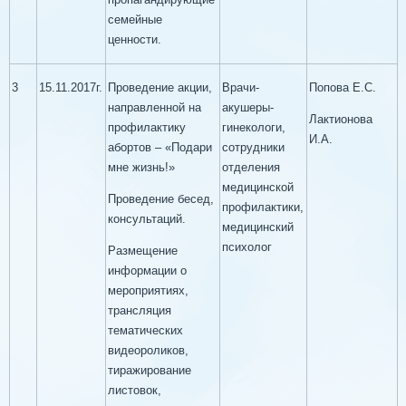
семейные
ценности.
3
15.11.2017г.
Проведение акции,
Врачи-
Попова Е.С.
направленной на
акушеры-
Лактионова
профилактику
гинекологи,
И.А.
абортов – «Подари
сотрудники
мне жизнь!»
отделения
медицинской
Проведение бесед,
профилактики,
консультаций.
медицинский
психолог
Размещение
информации о
мероприятиях,
трансляция
тематических
видеороликов,
тиражирование
листовок,