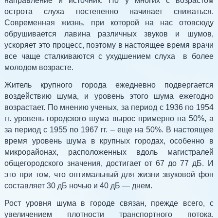
направление и источник. Но у многих с возрастом
острота слуха постепенно начинает снижаться.
Современная жизнь, при которой на нас отовсюду
обрушивается лавина различных звуков и шумов,
ускоряет это процесс, поэтому в настоящее время врачи
все чаще сталкиваются с ухудшением слуха в более
молодом возрасте.
Житель крупного города ежедневно подвергается
воздействию шума, и уровень этого шума ежегодно
возрастает. По мнению ученых, за период с 1936 по 1954
гг. уровень городского шума вырос примерно на 50%, а
за период с 1955 по 1967 гг. – еще на 50%. В настоящее
время уровень шума в крупных городах, особенно в
микрорайонах, расположенных вдоль магистралей
общегородского значения, достигает от 67 до 77 дБ. И
это при том, что оптимальный для жизни звуковой фон
составляет 30 дБ ночью и 40 дБ — днем.
Рост уровня шума в городе связан, прежде всего, с
увеличением плотности транспортного потока.