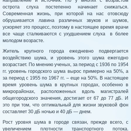
направление и источник. Но у многих с возрастом
острота слуха постепенно начинает снижаться.
Современная жизнь, при которой на нас отовсюду
обрушивается лавина различных звуков и шумов,
ускоряет это процесс, поэтому в настоящее время врачи
все чаще сталкиваются с ухудшением слуха в более
молодом возрасте.
Житель крупного города ежедневно подвергается
воздействию шума, и уровень этого шума ежегодно
возрастает. По мнению ученых, за период с 1936 по 1954
гг. уровень городского шума вырос примерно на 50%, а
за период с 1955 по 1967 гг. – еще на 50%. В настоящее
время уровень шума в крупных городах, особенно в
микрорайонах, расположенных вдоль магистралей
общегородского значения, достигает от 67 до 77 дБ. И
это при том, что оптимальный для жизни звуковой фон
составляет 30 дБ ночью и 40 дБ — днем.
Рост уровня шума в городе связан, прежде всего, с
увеличением плотности транспортного потока.